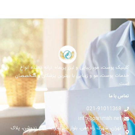
کلینیک پوست، مو، زیبایی و لیزر پریماه ارائه دهنده انواع
خدمات پوست، مو و زیبایی با بهترین پزشکان و متخصصان
است
تماس با ما
021-91011368
info@parimah.net
تهران، شهرک راه آهن، بلوار امیرکبیر، خیابان ندوشن، پلاک