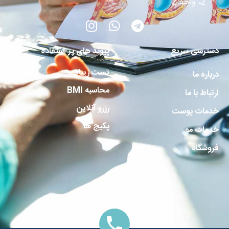
2، واحد 2
دسترسی سریع
پیوند های پر استفاده
تست زیبایی
درباره ما
محاسبه BMI
ارتباط با ما
رزرو آنلاین
خدمات پوست
پکیج ها
خدمات مو
فروشگاه