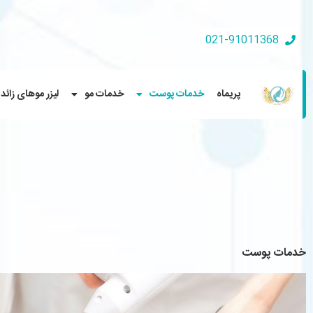
021-91011368
پریماه
خدمات پوست
خدمات مو
لیزر موهای زائد
خدمات پوست