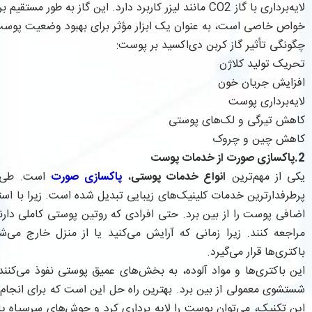
لایه‌برداری با گاز CO2 مانند لیزر کاربرد دارد. این گاز به 
خواص خاصی است، به عنوان یک ابزار مؤثر برای بهبود وضعیت پوست
چگونگی تأثیر گاز کربن دی‌اکسید بر پوست:
تحریک تولید کلاژن
افزایش جریان خون
لایه‌برداری پوست
کاهش تیرگی و لک‌های پوستی
کاهش چین و چروک
2.پاکسازی صورت از خدمات پوست
یکی از مهم‌ترین
انواع خدمات
پوستی
،
پاکسازی صورت
است. طی چ
پرطرفدارترین خدمات کلینیک‌های زیبایی تبدیل شده است. زیرا با استف
اضافی پوست را از بین برد. حتی افرادی که روتین پوستی کاملی دارند،
مراجعه کنند. زیرا زمانی که آرایش می‌کنید یا از منزل خارج می
باکتری‌ها قرار می‌گیرد.
این باکتری‌ها و مواد آلوده، به بخش‌های عمیق پوستی نفوذ می‌کنند. 
شستشوی معمولی از بین برد. بهترین راه حل این است که برای انجام 
این تکنیک، می‌توان پوست را لایه برداری کرد و جوش‌های سرسیاه یا س