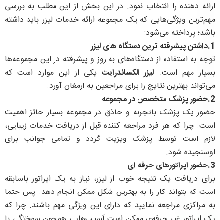
ارائه دهنده را انتخاب نمود. در اين بخش از این مطلب به بررسی
مهم‌ترين ويژگی‌هايی كه يک مجموعه ارائه خدمات ليزر بايد داشته
باشد؛ پرداخته می‌شود:
1.داشتن پيشرفته ‌ترين دستگاه‌ های ليزر
توجه به استفاده از دستگاه‌های به روز و پيشرفته در اين مجموعه‌ها
بسيار مهم است.
ليزر الكساندرايت
يكی از اين موارد است كه
می‌تواند بهترين نتايج را برای مراجعين به ارمغان آورد.
2.حضور پزشک متخصص در مجموعه
حضور يک پزشک باتجربه و حاذق در مجموعه بسيار حائز اهمیت
است. چرا كه هر فرد مراجعه کننده قبل از دریافت خدمات زیبایی،
لازم است توسط پزشک ويزيت گردد و تمامی جوانب برای
اوسنجيده شود.
3.حضور اپراتورهای حرفه‌ ای
برای دریافت يک نتيجه خوب از ليزر، نياز به يک اپراتور باسابقه
است كه بتواند كار را به بهترين شكل ممكن انجام دهد. پس حتما
به مراكزی مراجعه نماييد كه دارای اين ويژگی مهم باشند. چرا که
یک اپراتور غیر حرفه‌ی ممکن است آسیب‌هایی همچون سوختگی با