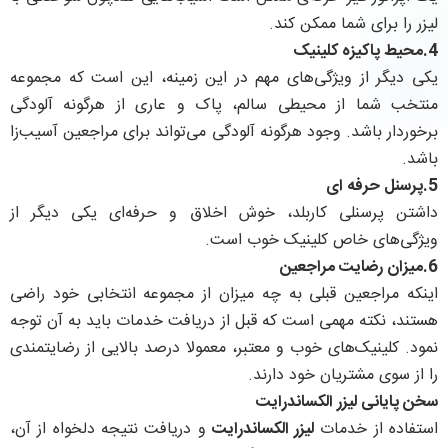
لیزر را برای شما ممکن کند.
4.محيط پاكيزه كلينيک
يكی ديگر از ويژگی‌های مهم در اين زمينه، اين است كه مجموعه
منتخب شما از محيطی سالم، پاک و عاری از هرگونه آلودگی
برخوردار باشد. وجود هرگونه آلودگی می‎‌تواند برای مراجعين آسيب‌زا
باشد.
5.پرسنل حرفه ‌ای
داشتن پرسنلی كاربلد، خوش اخلاق و حرفه‌ای يكی ديگر از
ويژگی‌های خاص كلينيک خوب است.
6.ميزان رضايت مراجعين
اينكه مراجعين قبلی به چه ميزان از مجموعه انتخابی خود راضی
هستند، نكته مهمی است كه قبل از دریافت خدمات بايد به آن توجه
نمود. كلينيک‌های خوب و معتبر، معمولا درصد بالايی از رضايتمندی
را از سوی مشتريان خود دارند.
سخن پايانی ليزر الكساندرايت
استفاده از خدمات
ليزر الكساندرايت
و دریافت نتيجه دلخواه از آن،