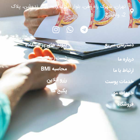
تهران، شهرک راه آهن، بلوار امیرکبیر، خیابان ندوشن، پلاک
2، واحد 2
دسترسی سریع
پیوند های پر استفاده
تست زیبایی
درباره ما
محاسبه BMI
ارتباط با ما
رزرو آنلاین
خدمات پوست
پکیج ها
خدمات مو
فروشگاه