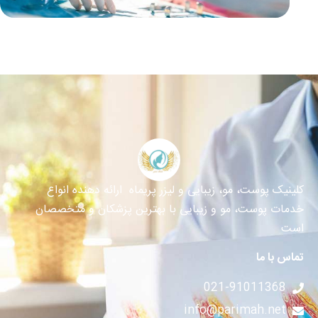
کلینیک پوست، مو، زیبایی و لیزر پریماه ارائه دهنده انواع
خدمات پوست، مو و زیبایی با بهترین پزشکان و متخصصان
است
تماس با ما
021-91011368
info@parimah.net