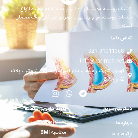
کلینیک پوست، مو، زیبایی و لیزر پریماه ارائه دهنده انواع
خدمات پوست، مو و زیبایی با بهترین پزشکان و متخصصان
است
تماس با ما
021-91011368
info@parimah.net
تهران، شهرک راه آهن، بلوار امیرکبیر، خیابان ندوشن، پلاک
2، واحد 2
دسترسی سریع
پیوند های پر استفاده
تست زیبایی
درباره ما
محاسبه BMI
ارتباط با ما