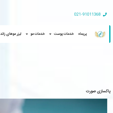
021-91011368
پریماه
خدمات پوست
خدمات مو
لیزر موهای زائد
پاکسازی صورت