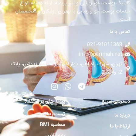
کلینیک پوست، مو، زیبایی و لیزر پریماه ارائه دهنده انواع
خدمات پوست، مو و زیبایی با بهترین پزشکان و متخصصان
است
تماس با ما
021-91011368
info@parimah.net
تهران، شهرک راه آهن، بلوار امیرکبیر، خیابان ندوشن، پلاک
2، واحد 2
دسترسی سریع
پیوند های پر استفاده
تست زیبایی
درباره ما
محاسبه BMI
ارتباط با ما
رزرو آنلاین