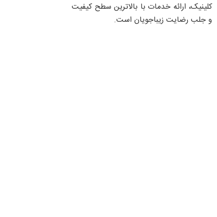
کلینیک، ارائه خدمات با بالاترین سطح کیفیت
و جلب رضایت زیباجویان است.
کلینیک پوست، مو، زیبایی و لیزر پریماه ارائه دهنده انواع
خدمات پوست، مو و زیبایی با بهترین پزشکان و متخصصان
است
تماس با ما
021-91011368
info@parimah.net