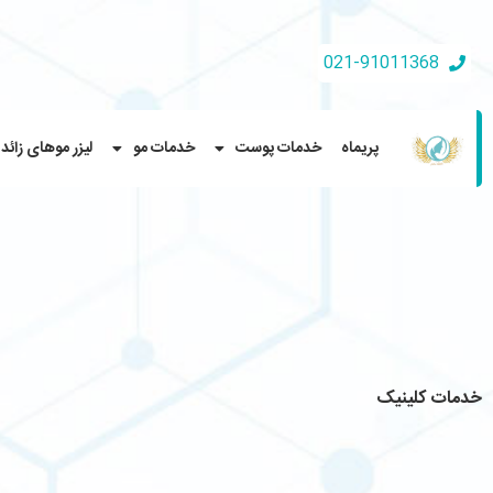
021-91011368
پریماه
خدمات پوست
خدمات مو
لیزر موهای زائد
خدمات کلینیک