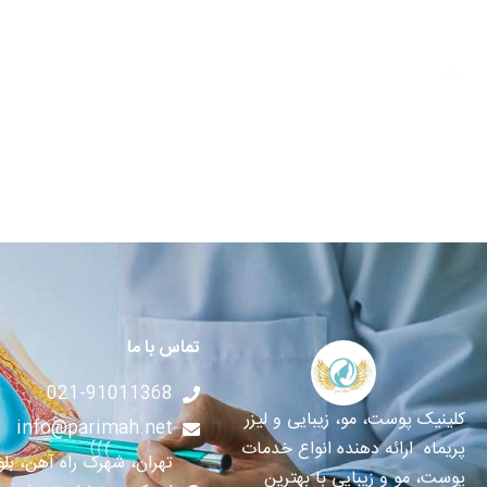
تماس با ما
021-91011368
کلینیک پوست، مو، زیبایی و لیزر
info@parimah.net
پریماه ارائه دهنده انواع خدمات
تهران، شهرک راه آهن، بلوا
پوست، مو و زیبایی با بهترین