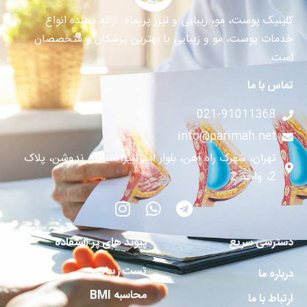
کلینیک پوست، مو، زیبایی و لیزر پریماه ارائه دهنده انواع
خدمات پوست، مو و زیبایی با بهترین پزشکان و متخصصان
است
تماس با ما
021-91011368
info@parimah.net
تهران، شهرک راه آهن، بلوار امیرکبیر، خیابان ندوشن، پلاک
2، واحد 2
دسترسی سریع
پیوند های پر استفاده
تست زیبایی
درباره ما
محاسبه BMI
ارتباط با ما