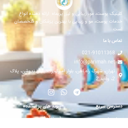
کلینیک پوست، مو، زیبایی و لیزر پریماه ارائه دهنده انواع
خدمات پوست، مو و زیبایی با بهترین پزشکان و متخصصان
است
تماس با ما
021-91011368
info@parimah.net
تهران، شهرک راه آهن، بلوار امیرکبیر، خیابان ندوشن، پلاک
2، واحد 2
دسترسی سریع
پیوند های پر استفاده
تست زیبایی
درباره ما