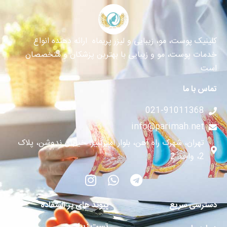
کلینیک پوست، مو، زیبایی و لیزر پریماه ارائه دهنده انواع
خدمات پوست، مو و زیبایی با بهترین پزشکان و متخصصان
است
تماس با ما
021-91011368
info@parimah.net
تهران، شهرک راه آهن، بلوار امیرکبیر، خیابان ندوشن، پلاک
2، واحد 2
دسترسی سریع
پیوند های پر استفاده
تست زیبایی