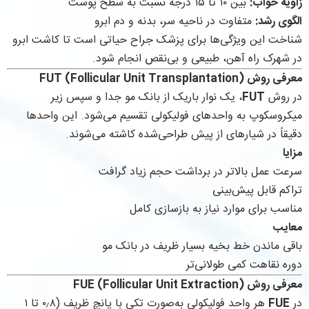
زاویه خواب:
بین ۱۰ تا ۱۵ درجه نسبت به سطح پوست
الگوی رشد:
متفاوت در ناحیه سر، بدنه و دم ابرو
شناخت این ویژگی‌ها برای پزشک جراح حیاتی است تا کاشت ابرو
در شهرک راه آهن، طبیعی و بی‌نقص انجام شود.
معرفی روش FUT (Follicular Unit Transplantation)
در روش
FUT
، یک نوار باریک از بانک مو جدا و سپس زیر
میکروسکوپ به واحدهای فولیکولی تقسیم می‌شود. این واحدها
دقیقاً در شیارهای از پیش طراحی‌شده کاشته می‌شوند.
مزایا
سرعت عمل بالاتر در برداشت حجم زیاد گرافت
تراکم قابل پیش‌بینی
مناسب برای موارد نیاز به بازسازی کامل
معایب
باقی ماندن خط بخیه بسیار ظریف در بانک مو
دوره نقاهت کمی طولانی‌تر
معرفی روش FUE (Follicular Unit Extraction)
در
FUE
هر واحد فولیکولی به‌صورت تکی با پانچ ظریف (۰٫۸ تا ۱