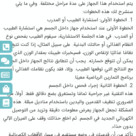
يتم استخدام هذا الجهاز على عدة مراحل مختلفة. وفي ما يلي
سنشرح لك هذه الخطوات:
1. الخطوة الأولى: استشارة الطبيب أو المدرب
الخطوة الأولى عند استخدام جهاز داخل الجسم هي استشارة الطبيب
أو المدرب. في هذه الجلسة الاستشارية، سيقوم الطبيب بفحص نوع
النظام الغذائي أو حالتك البدنية. على سبيل المثال، إذا كنت تتبع
نظامًا غذائيًا لإنقاص الوزن، فسيخبرك طبيبك بمقدار الوزن الذي
يمكن أن تتوقع خسارته. يجب أن تتطابق نتائج الجهاز داخل الجسم
مع النتائج التي توقعها الطبيب. وإلا، فقد يكون نظامك الغذائي أو
برنامج التمارين الرياضية معيبًا.
2. الخطوة الثانية: إجراء فحص داخل الجسم
هذه التقنية غير جراحية تمامًا وتستغرق بضع دقائق فقط. أولاً، من
الضروري تنظيف القدمين واليدين باستخدام مناديل مبللة. هذه
المشكلة تجعل الجهاز يعرض معلومات دقيقة وتزيد من التوصيل
الكهربائي الجديد في الجسم. ثم اخلع حذائك وقف على الميزان الآلي
بدون حذاء.
تأكد من أن قدميك في وضع مستقيم في مسار الأقطاب الكهربائية.