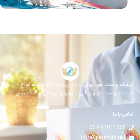
کلینیک پوست، مو، زیبایی و لیزر پریماه ارائه دهنده انواع
خدمات پوست، مو و زیبایی با بهترین پزشکان و متخصصان
است
تماس با ما
021-91011368
info@parimah.net