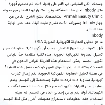
جسمك. لكن المقياس غير قادر على إظهار ذلك. تم تصميم أجهزة
مثل Inbody لحل هذه المشكلة، وفي استمرار لهذا المقال من مدونة
Primah Beauty Clinic المتخصصة، نعتزم الشرح الكامل عن
جهاز Inbody ومميزاته. لذلك نقترح عليك البقاء معنا حتى نهاية
هذا المقال.
inbody
ما هو تحليل المعاوقة الكهربائية الحيوية BIA؟
قبل التعرف على الجهاز الداخلي، يجب أن يكون لديك معلومات حول
تحليل المعاوقة الكهربائية الحيوية. هذه تقنية متقدمة جدًا لقياس
تكوين الجسم. يمكن استخدام هذه الطريقة لقياس الدهون في
العضلات وكتلة الماء. لكن السؤال المهم هو كيف تعمل هذه التقنية؟
في عملية تحليل المعاوقة الكهربائية الحيوية، يتم إرسال تيارات
كهربائية متناوبة ذات ترددات عالية ومنخفضة إلى الجسم. وتتم
عملية إرسال التيارات الكهربائية من خلال ملامسة الجسم للأقطاب
الكهربائية. أولاً، يتم قياس إجمالي الماء في الجسم. ثم سيتم
استخدام هذه المعلومات لاستخراج معلومات أخرى مثل كتلة الجسم