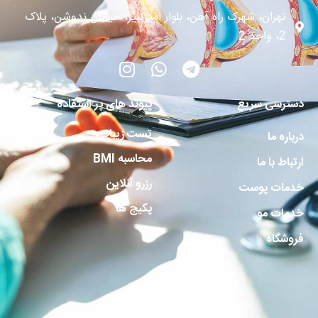
تهران، شهرک راه آهن، بلوار امیرکبیر، خیابان ندوشن، پلاک
2، واحد 2
دسترسی سریع
پیوند های پر استفاده
تست زیبایی
درباره ما
محاسبه BMI
ارتباط با ما
رزرو آنلاین
خدمات پوست
پکیج ها
خدمات مو
فروشگاه