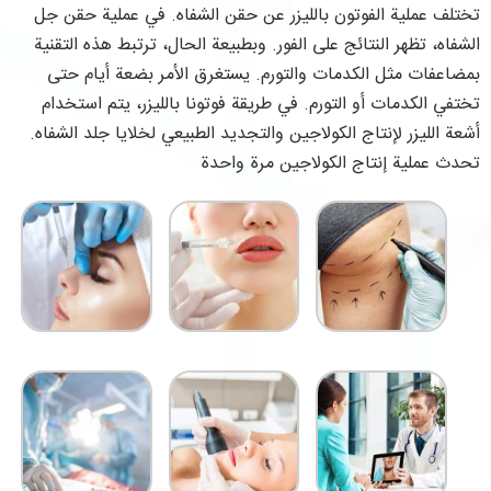
تختلف عملية الفوتون بالليزر عن حقن الشفاه. في عملية حقن جل
الشفاه، تظهر النتائج على الفور. وبطبيعة الحال، ترتبط هذه التقنية
بمضاعفات مثل الكدمات والتورم. يستغرق الأمر بضعة أيام حتى
تختفي الكدمات أو التورم. في طريقة فوتونا بالليزر، يتم استخدام
أشعة الليزر لإنتاج الكولاجين والتجديد الطبيعي لخلايا جلد الشفاه.
تحدث عملية إنتاج الكولاجين مرة واحدة