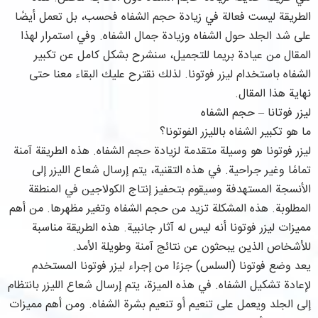
الطريقة ليست فعالة في زيادة حجم الشفاه فحسب، بل تعمل أيضًا
على شد الجلد حول الشفاه وزيادة جمال الشفاه. وفي استمرار لهذا
المقال من عيادة بريما للتجميل، سنشرح بشكل كامل عن تكبير
الشفاه باستخدام ليزر فوتونا. لذلك نقترح عليك البقاء معنا حتى
نهاية هذا المقال.
ليزر فوتانا – حجم الشفاه
ما هو تكبير الشفاه بالليزر الفوتونا؟
ليزر فوتونا هو وسيلة متقدمة لزيادة حجم الشفاه. هذه الطريقة آمنة
تمامًا وغير جراحية. في هذه التقنية، يتم إرسال شعاع الليزر إلى
الأنسجة المستهدفة وسيقوم بتحفيز إنتاج الكولاجين في المنطقة
المطلوبة. هذه المشكلة تزيد من حجم الشفاه وتغير مظهرها. من أهم
مميزات ليزر فوتونا أنه ليس له آثار جانبية. هذه الطريقة مناسبة
للأشخاص الذين يبحثون عن نتائج آمنة وطويلة الأمد.
يعد وضع فوتونا (السلس) جزءًا من إجراء ليزر فوتونا المستخدم
لإعادة تشكيل الشفاه. في هذه الميزة، يتم إرسال شعاع الليزر بانتظام
إلى الجلد ويعمل على تنعيم أو تنعيم بشرة الشفاه. ومن أهم مميزات