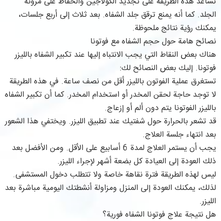
تساعد هذه الطريقة على تجديد الكولاجين والحفاظ على مرونة
الجلد. كما أنه يمنع ترقق جلد الشفاه. بعد ثلاث إلى أربع جلسات،
يمكنك رؤية نتائج ملحوظة.
نصائح هامة حول حجم الشفاه مع فوتونا
هناك بعض النقاط التي يجب الانتباه إليها عند تكبير الشفاه بالليزر
فوتونا. إليك بعض النصائح لك:
تستغرق عملية الفوتون بالليزر أقل من نصف ساعة. في هذه الطريقة
لا توجد حاجة لحقن المخدر أو استخدام المخدر. كما أن تكبير الشفاه
بالليزر الفوتونا يتم دون ألم أو إزعاج.
قد تشعر بالحرارة حول شفتيك عند تطبيق الليزر. ويختفي هذا الشعور
بعد انتهاء جلسة العلاج.
يجب أن يستمر العلاج لمدة 6 أسابيع على الأقل. ومن الأفضل بعد
ذلك العودة إلى العيادة كل بضعة أشهر لإجراء الليزر.
ليس لهذه الطريقة فترة نقاهة خاصة ولا تتطلب دخول المستشفى.
لذلك، يمكنك العودة إلى المنزل ومزاولة أنشطتك اليومية مباشرة بعد
الليزر.
هل نتيجة علاج فوتونا الشفاه فورية؟