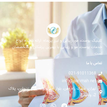
کلینیک پوست، مو، زیبایی و لیزر پریماه ارائه دهنده انواع
خدمات پوست، مو و زیبایی با بهترین پزشکان و متخصصان
است
تماس با ما
021-91011368
info@parimah.net
تهران، شهرک راه آهن، بلوار امیرکبیر، خیابان ندوشن، پلاک
2، واحد 2