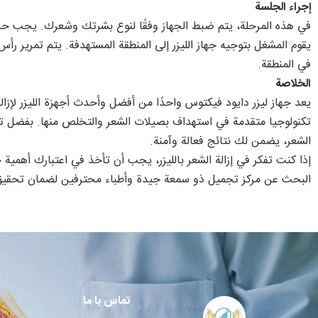
إجراء الجلسة
في هذه المرحلة، يتم ضبط الجهاز وفقًا لنوع بشرتك وشعرك. يجب حلاق
يقوم المشغل بتوجيه جهاز الليزر إلى المنطقة المستهدفة. يتم تمرير رأ
في المنطقة.
الخلاصة
يعد جهاز ليزر دايود فيكتوس واحدًا من أفضل وأحدث أجهزة الليزر لإزا
تكنولوجيا متقدمة في استهداف بصيلات الشعر والتخلص منها. بفضل تواف
الشعر، يضمن لك نتائج فعالة وآمنة.
إذا كنت تفكر في إزالة الشعر بالليزر، يجب أن تأخذ في اعتبارك أهمية
البحث عن مركز تجميل ذو سمعة جيدة وأطباء محترفين لضمان تحقيق 
تماس با ما