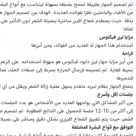
تم تصميم الجهاز بطريقة تسمح بضبطه بسهولة ليتناسب مع أنواع البشر
من الأطباء والباحثين نظرًا لفوائده العديدة. الهدف من تصميم الجهاز ه
بدقة. حيث يصطدم شعاع الليزر مباشرة ببصيلة الشعر دون التأثير على ا
تمامًا.
مزايا ليزر فيكتوس
استخدام هذا الجهاز له العديد من الفوائد، ومن أبرزها:
الراحة
من أبرز مزايا جهاز ليزر دايود فيكتوس هو سهولة استخدامه. على الرغم 
بسيط للغاية. تم تصميمه لإرسال الحرارة بسرعة إلى صبغات الجلد، مم
لتدميرها.
يتمتع الجهاز بنظام تبريد متقدم يسهل عملية إزالة الشعر ويقلل من أي أ
جلسات أقل وأسرع
من أكبر المشاكل التي يواجهها العديد من الأشخاص هو عدد الجلسات ا
إلى أكثر من 10-12 جلسة للحصول على النتائج المطلوبة. تم ت
الشعر، حيث يتم تطبيق الشعاع الليزري بشكل دقيق ومباشر على بصيلات 
التوافق مع أنواع البشرة المختلفة
الأجهزة القديمة كانت غالبًا لا تتناسب مع جميع أنواع البشرة. بينما ي