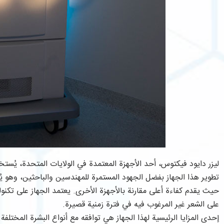
ليزر دايود فيكتوس، أحد الأجهزة المعتمدة في الولايات المتحدة، يُستخد
تطوير هذا الجهاز بفضل الجهود المستمرة للمهندسين والباحثين، وهو يُعد
حيث يقدم كفاءة أعلى مقارنة بالأجهزة الأخرى. يعتمد الجهاز على تكنولوج
على الشعر غير المرغوب فيه في فترة زمنية قصيرة.