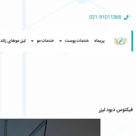
021-91011368
پریماه
خدمات پوست
خدمات مو
لیزر موهای زائد
فيكتوس ديود ليزر