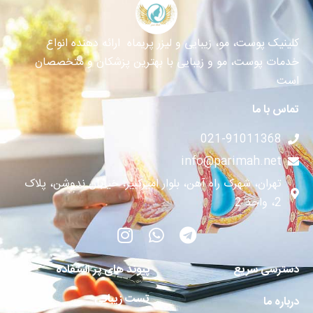
کلینیک پوست، مو، زیبایی و لیزر پریماه ارائه دهنده انواع
خدمات پوست، مو و زیبایی با بهترین پزشکان و متخصصان
است
تماس با ما
021-91011368
info@parimah.net
تهران، شهرک راه آهن، بلوار امیرکبیر، خیابان ندوشن، پلاک
2، واحد 2
دسترسی سریع
پیوند های پر استفاده
تست زیبایی
درباره ما