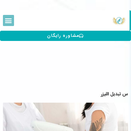
مشاوره رایگان
س تبديل الليزر