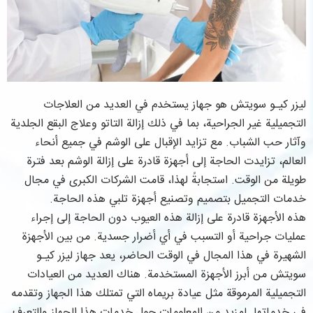
ليزر كيـو سويتش هو جهاز يستخدم في العديد من العلاجات
التجميلية غير الجراحية، بما في ذلك إزالة التاتو وعلاج البقع الجلدية
وآثار حب الشباب. مع تزايد الإقبال على الوشم في جميع أنحاء
العالم، تزايدت الحاجة إلى أجهزة قادرة على إزالة الوشم بعد فترة
طويلة من الوقت. استجابةً لهذا، قامت الشركات الكبرى في مجال
خدمات التجميل بتصميم وتصنيع أجهزة تلبي هذه الحاجة.
هذه الأجهزة قادرة على إزالة هذه العيوب دون الحاجة إلى إجراء
عمليات جراحية أو التسبب في أي أضرار جسدية. من بين الأجهزة
الشهيرة في هذا المجال في الوقت الحاضر، يعد جهاز ليزر كيـو
سويتش من أبرز الأجهزة المستخدمة. هناك العديد من العيادات
التجميلية المرموقة مثل عيادة بريماه التي تمتلك هذا الجهاز وتقدمه
في خدماتها. لمزيد من المعلومات حول خدمات هذا الجهاز والتعرف