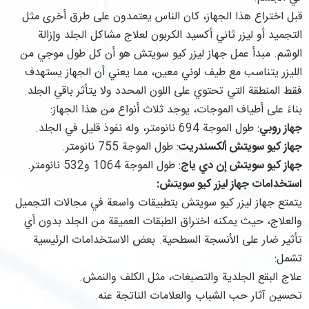
قبل اختراع هذا الجهاز، كان الناس يعتمدون على طرق أخرى مثل
التجميد أو ليزر ثاني أكسيد الكربون لعلاج مشاكل الجلد وإزالة
الوشم. مبدأ عمل جهاز ليزر كيو سويتش هو أن كل طول موجي من
الليزر يتناسب مع طيف لوني معين، مما يعني أن الجهاز يستهدف
فقط المنطقة التي تحتوي على اللون المحدد ولا يتأثر باقي الجلد.
بناءً على أطياف الموجات، يوجد ثلاث أنواع من هذا الجهاز:
جهاز روبي
: طول الموجة 694 نانومتر، وله نفوذ قليل في الجلد.
جهاز كيو سويتش ألكسندريت
: طول الموجة 755 نانومتر.
جهاز كيو سويتش إن دي ياج
: طول الموجة 1064 و532 نانومتر.
استخدامات جهاز ليزر كيو سويتش:
يتمتع جهاز ليزر كيو سويتش بتطبيقات واسعة في مجالات التجميل
والعلاج، حيث يمكنه اختراق الطبقات العميقة من الجلد بدون أي
تأثير ضار على الأنسجة السطحية. بعض الاستخدامات الرئيسية
تشمل:
علاج البقع الجلدية والتصبغات، مثل الكلف والنمش.
تحسين آثار حب الشباب والعلامات الناتجة عنه.