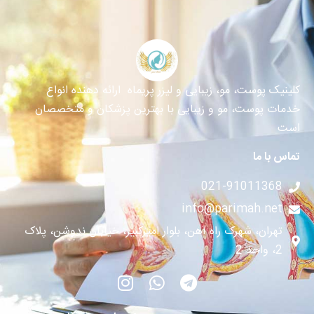
کلینیک پوست، مو، زیبایی و لیزر پریماه ارائه دهنده انواع
خدمات پوست، مو و زیبایی با بهترین پزشکان و متخصصان
است
تماس با ما
021-91011368
info@parimah.net
تهران، شهرک راه آهن، بلوار امیرکبیر، خیابان ندوشن، پلاک
2، واحد 2